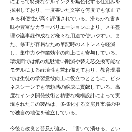
によって特殊なゲルインクを無色化する仕組みを
採用しており、一度書いた文字を何度でも修正で
きる利便性が高く評価されている。滑らかな書き
味や豊富なカラーバリエーションにより、メモ整
理や議事録作成など様々な用途で使いやすい。ま
た、修正が容易なため筆記時のストレスを軽減
し、集中力や作業効率の向上にも寄与している。
環境面では紙の無駄遣い削減や替え芯交換可能な
モデルによる経済性も兼ね備えており、教育現場
では生徒の学習意欲向上に役立つとともに、ビジ
ネスシーンでも信頼感の醸成に貢献している。高
度なインク開発技術と精密な機構設計によって実
現されたこの製品は、多様化する文房具市場の中
で独自の地位を確立している。
今後も改良と普及が進み、「書いて消せる」とい