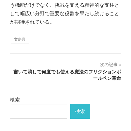
う機能だけでなく、挑戦を支える精神的な支柱と
して幅広い分野で重要な役割を果たし続けること
が期待されている。
文房具
投
次の記事
書いて消して何度でも使える魔法のフリクションボ
稿
ールペン革命
ナ
ビ
検索
ゲ
検索
ー