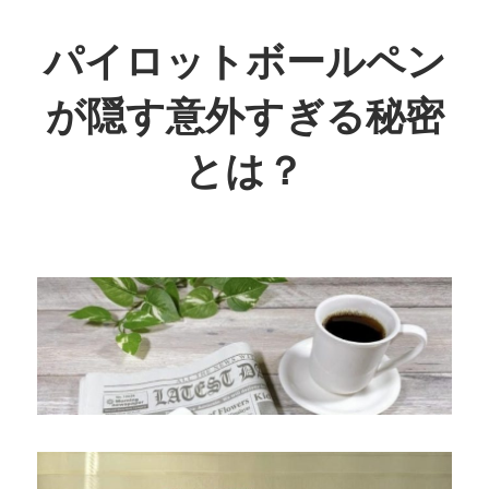
コ
ン
パイロットボールペン
テ
が隠す意外すぎる秘密
ン
ツ
とは？
へ
ス
キ
ッ
プ