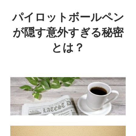
コ
ン
パイロットボールペン
テ
が隠す意外すぎる秘密
ン
ツ
とは？
へ
ス
キ
ッ
プ