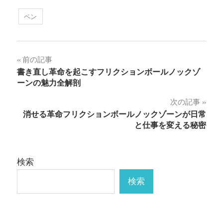
ペン
投
前の記事
書き直し革命を起こすフリクションボールノックゾ
稿
ーンの魅力全解剖
ナ
次の記事
消せる革命フリクションボールノックゾーンが日常
ビ
と仕事を変える秘密
ゲ
ー
検索
シ
検索
ョ
ン