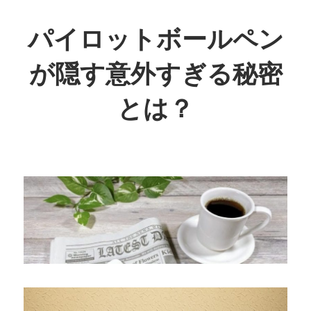
コ
ン
パイロットボールペン
テ
が隠す意外すぎる秘密
ン
ツ
とは？
へ
ス
キ
ッ
プ