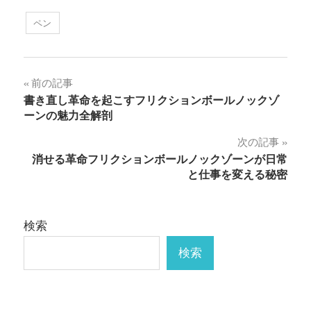
ペン
投
前の記事
書き直し革命を起こすフリクションボールノックゾ
稿
ーンの魅力全解剖
ナ
次の記事
消せる革命フリクションボールノックゾーンが日常
ビ
と仕事を変える秘密
ゲ
ー
検索
シ
検索
ョ
ン