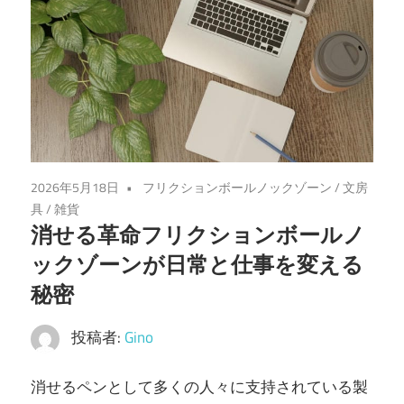
2026年5月18日
フリクションボールノックゾーン
/
文房
具
/
雑貨
消せる革命フリクションボールノ
ックゾーンが日常と仕事を変える
秘密
投稿者:
Gino
消せるペンとして多くの人々に支持されている製