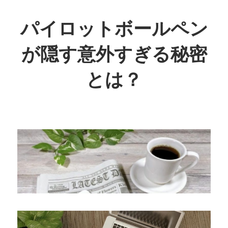
コ
ン
パイロットボールペン
テ
が隠す意外すぎる秘密
ン
ツ
とは？
へ
ス
キ
ッ
プ