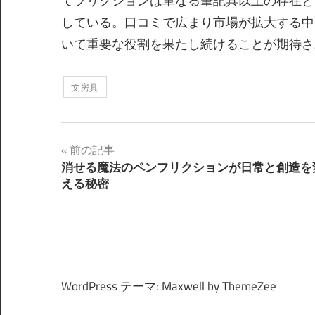
てフリクションは単なる筆記具以上の存在と
している。口コミで広まり市場が拡大する中
いて重要な役割を果たし続けることが期待さ
文房具
投
前の記事
消せる魔法のペンフリクションが日常と創造を
稿
える秘密
ナ
ビ
ゲ
ー
WordPress テーマ: Maxwell by ThemeZee