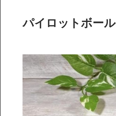
コ
ン
テ
パイロットボール
ン
ツ
へ
ス
キ
ッ
プ