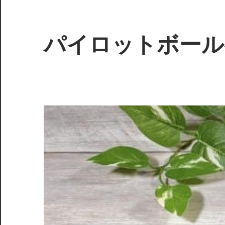
コ
ン
テ
パイロットボール
ン
ツ
へ
ス
キ
ッ
プ